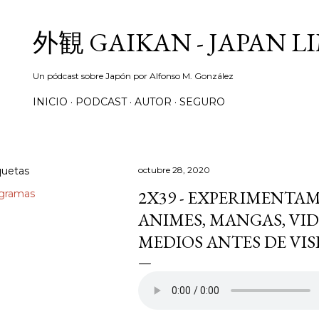
Ir al contenido principal
外観 GAIKAN - JAPAN L
Un pódcast sobre Japón por Alfonso M. González
INICIO
PODCAST
AUTOR
SEGURO
quetas
octubre 28, 2020
2X39 - EXPERIMENTA
gramas
ANIMES, MANGAS, VI
MEDIOS ANTES DE VISIT