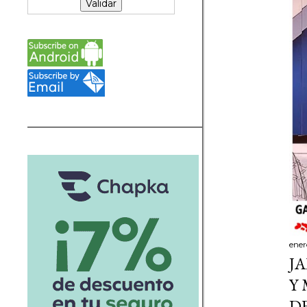
ener
J
Y
D