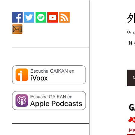
外
Un p
INI
M
E
n
t
r
a