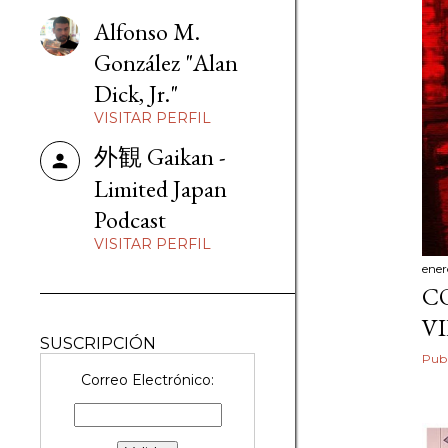
d
Alfonso M.
a
González "Alan
Dick, Jr."
s
VISITAR PERFIL
外観 Gaikan -
Limited Japan
Podcast
VISITAR PERFIL
ener
C
V
SUSCRIPCIÓN
Publ
Correo Electrónico: