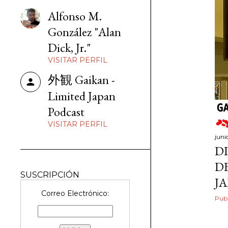
d
Alfonso M.
a
González "Alan
Dick, Jr."
s
VISITAR PERFIL
外観 Gaikan -
Limited Japan
Podcast
VISITAR PERFIL
juni
D
D
SUSCRIPCIÓN
J
Correo Electrónico:
Publ