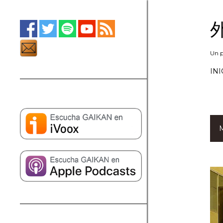
外
Un p
INI
M
E
n
t
r
a