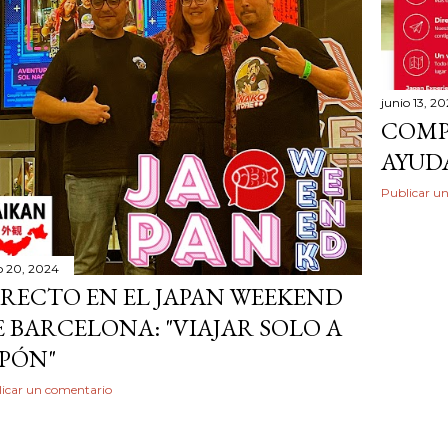
junio 13, 2
COMPR
AYUD
Publicar u
o 20, 2024
IRECTO EN EL JAPAN WEEKEND
E BARCELONA: "VIAJAR SOLO A
APÓN"
icar un comentario