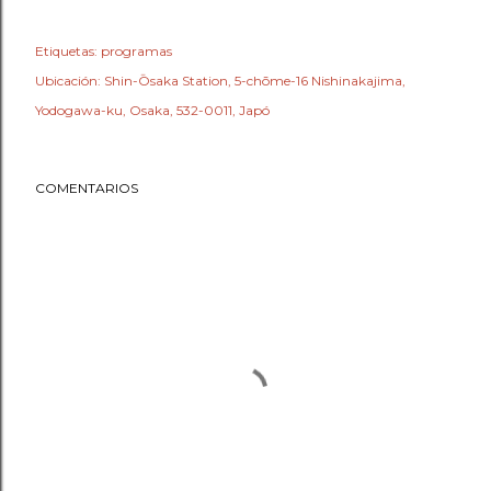
Etiquetas:
programas
Ubicación:
Shin-Ōsaka Station, 5-chōme-16 Nishinakajima,
Yodogawa-ku, Osaka, 532-0011, Japó
COMENTARIOS