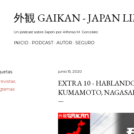
Ir al contenido principal
外観 GAIKAN - JAPAN L
Un pódcast sobre Japón por Alfonso M. González
INICIO
PODCAST
AUTOR
SEGURO
quetas
junio 15, 2020
EXTRA 10 - HABLAND
revistas
gramas
KUMAMOTO, NAGASAKI